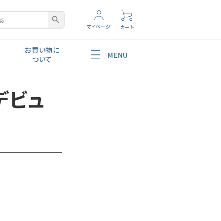
search
マイページ
カート
お買い物に
MENU
ついて
デビュ
腸内環境
ショッピングガイド
よくあるご質問
お問い合わせ
非対面配送
美容・スキンケア
ポレートサイトへ