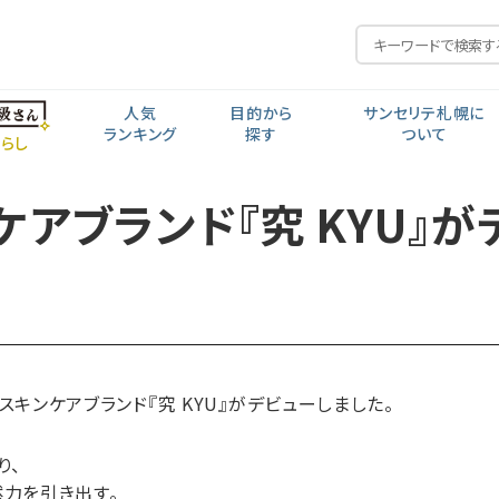
人気
目的から
サンセリテ札幌に
ランキング
探す
ついて
らし
ケアブランド『究 KYU』が
毎日の元気
私の人生から探す
開発思想
食生活・生活習慣
年齢から探す
ポイント交換
見る聞く考える
近い・回数
コー
会社紹介・沿革
スキンケアブランド『究 KYU』がデビューしました。
り、
力を引き出す。