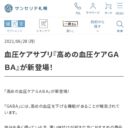
マイページ
カート
TEL
MENU
目的から
探す
サプリメント
スキンケア
暮らし
検索
2021/06/28（月）
search
ロコモ
毎日の元気
血圧ケアサプリ『高めの血圧ケアＧＡ
ＢＡ』が新登場！
食生活・生活習慣
腸内環境
ビタミン・ミネラル
見る聞く考える
「高めの血圧ケアＧＡＢＡ」が新登場！
近い・回数
美容・スキンケア
「GABA」には、高めの血圧を下げる機能があることが報告されて
います。
塩分を多く摂っている方、濃い味付けが好きな方におすすめの商品