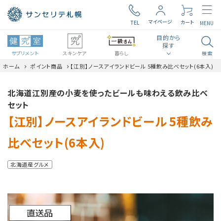
マイページ
カート
TEL
MENU
目的から
探す
サプリメント
スキンケア
暮らし
検索
ホーム
ポイント商品
【江別】ノースアイランドビール 5種飲み比べセット(6本入)
search
ロコモ
毎日の元気
北海道江別産の小麦を使ったビールも味わえる飲み比べ
セット
食生活・生活習慣
腸内環境
【江別】ノースアイランドビール 5種飲み
比べセット(6本入)
ビタミン・ミネラル
見る聞く考える
北海道産グルメ
近い・回数
美容・スキンケア