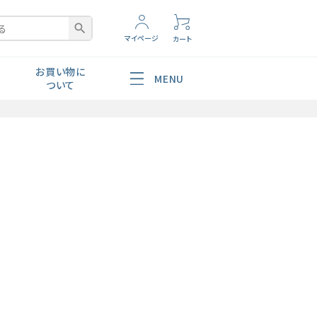
search
マイページ
カート
お買い物に
MENU
ついて
腸内環境
ショッピングガイド
よくあるご質問
お問い合わせ
非対面配送
美容・スキンケア
ポレートサイトへ