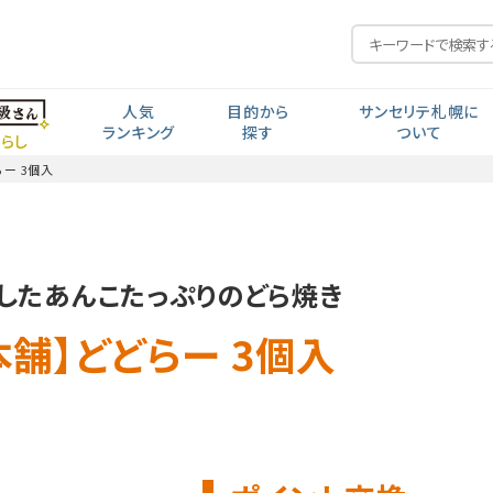
人気
目的から
サンセリテ札幌に
ランキング
探す
ついて
らし
ー 3個入
毎日の元気
私の人生から探す
開発思想
食生活・生活習慣
年齢から探す
ポイント交換
したあんこたっぷりのどら焼き
見る聞く考える
近い・回数
コー
会社紹介・沿革
舗】どどらー 3個入