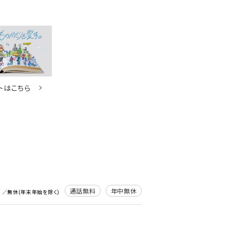
トはこちら
通話無料
年中無休
0
／無休(年末年始を除く)