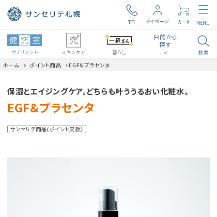
マイページ
カート
TEL
MENU
目的から
探す
サプリメント
スキンケア
暮らし
検索
ホーム
ポイント商品
EGF&プラセンタ
search
ロコモ
毎日の元気
保湿とエイジングケア。どちらも叶ううるおい化粧水。
EGF&プラセンタ
食生活・生活習慣
腸内環境
サンセリテ商品(ポイント交換)
ビタミン・ミネラル
見る聞く考える
近い・回数
美容・スキンケア