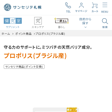
マイページ
カート
TEL
MENU
目的から
探す
サプリメント
スキンケア
暮らし
検索
ホーム
ポイント商品
プロポリス(ブラジル産)
search
ロコモ
毎日の元気
守る力のサポートに。ミツバチの天然バリア成分。
プロポリス(ブラジル産)
食生活・生活習慣
腸内環境
サンセリテ商品(ポイント交換)
ビタミン・ミネラル
見る聞く考える
近い・回数
美容・スキンケア