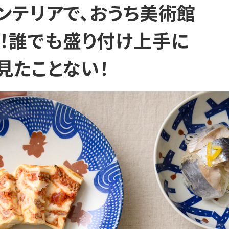
ンテリアで、おうち美術館
！誰でも盛り付け上手に
見たことない！
ずっとお得な
ご希望のタイミングで
割引価格
自動お届け！
最大30%OFFの商品も。
都度のご注文の手間なく
各商品ページを
毎月・隔月・3ヶ月毎のお好みの
ご覧ください。
イミングでお届けいたします