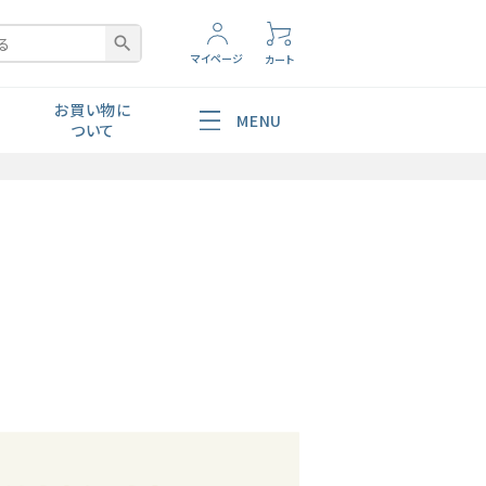
search
マイページ
カート
お買い物に
MENU
ついて
腸内環境
ショッピングガイド
よくあるご質問
お問い合わせ
非対面配送
美容・スキンケア
ポレートサイトへ