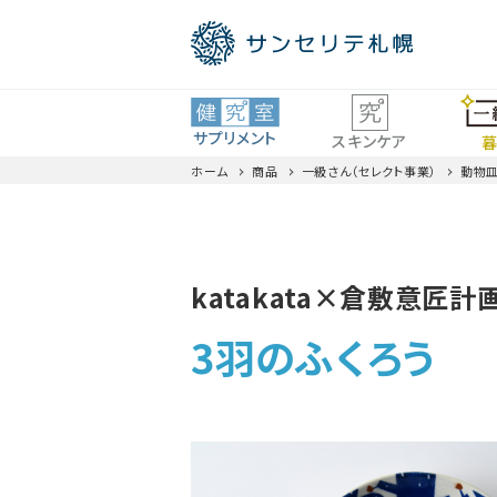
サプリメント
スキンケア
暮
ホーム
商品
一級さん（セレクト事業）
動物
ロコモ
katakata×倉敷意匠
ビタミン・ミネラル
全商品一覧
3羽のふくろう