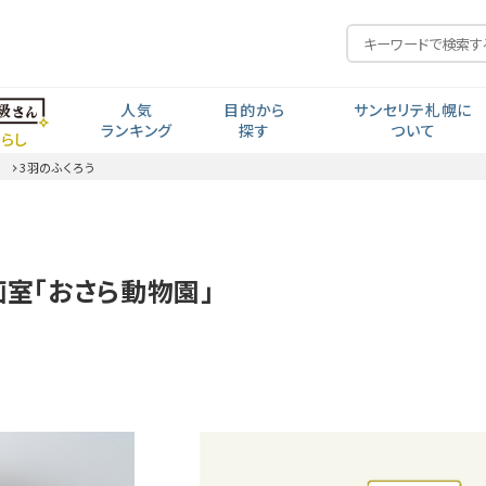
人気
目的から
サンセリテ札幌に
ランキング
探す
ついて
らし
皿
3羽のふくろう
毎日の元気
私の人生から探す
開発思想
食生活・生活習慣
年齢から探す
ポイント交換
計画室「おさら動物園」
見る聞く考える
近い・回数
コー
会社紹介・沿革