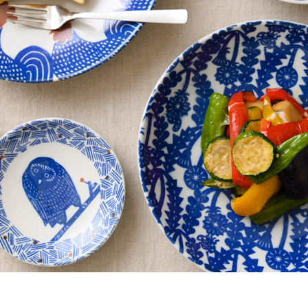
継続回数のお約束は
素敵なプレゼントが
ございません
たくさん！
変更や中止の場合は
お誕生日月や季節ごとの
次回お届け日の12日前までに
プレゼントが充実！
ご連絡をお願いいたします。
※一部キャンペーン価格を除く