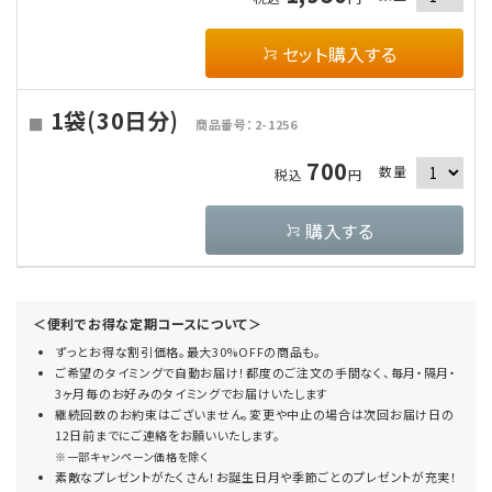
セット購入する
1袋(30日分)
商品番号：2-1256
700
数量
税込
円
購入する
＜便利でお得な定期コースについて＞
ずっとお得な割引価格。最大30%OFFの商品も。
ご希望のタイミングで自動お届け！都度のご注文の手間なく、毎月・隔月・
3ヶ月毎のお好みのタイミングでお届けいたします
継続回数のお約束はございません。変更や中止の場合は次回お届け日の
12日前までにご連絡をお願いいたします。
※一部キャンペーン価格を除く
素敵なプレゼントがたくさん！お誕生日月や季節ごとのプレゼントが充実！