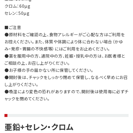
クロム：60µg
セレン：50µg
■ご注意
●原材料をご確認の上、食物アレルギーがご心配な方はご利用を
お控えください。また、体質や体調により体に合わない場合（かゆ
ずっとお得な
ご希望のタイミングで
割引価格
自動お届け！
み・発疹・胃腸の不快感等）にはご利用をお止めください。
●薬を服用中の方、通院中の方、妊娠・授乳中の方は、お医者様と
最大30%OFFの商品も。
都度のご注文の手間なく
各商品ページを
毎月・隔月・3ヶ月毎のお好みのタイミ
ご相談の上、お召し上がりください。
ご覧ください。
ングでお届けいたします
●お子様の手の届かない所に保管してください。
●開封後は、チャックをしっかり閉めて保管し、なるべく早めにお召
し上がりください。
●吸湿により変色の恐れがありますので、開封後は使用毎に必ずチ
継続回数のお約束は
素敵なプレゼントが
ャックを閉めてください。
ございません
たくさん！
変更や中止の場合は
お誕生日月や季節ごとの
次回お届け日の12日前までに
プレゼントが充実！
ご連絡をお願いいたします。
亜鉛+セレン・クロム
※一部キャンペーン価格を除く