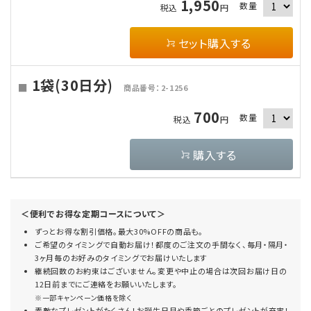
1,950
数量
税込
円
セット購入する
1袋(30日分)
商品番号：2-1256
700
数量
税込
円
購入する
＜便利でお得な定期コースについて＞
ずっとお得な割引価格。最大30%OFFの商品も。
ご希望のタイミングで自動お届け！都度のご注文の手間なく、毎月・隔月・
3ヶ月毎のお好みのタイミングでお届けいたします
継続回数のお約束はございません。変更や中止の場合は次回お届け日の
12日前までにご連絡をお願いいたします。
※一部キャンペーン価格を除く
素敵なプレゼントがたくさん！お誕生日月や季節ごとのプレゼントが充実！