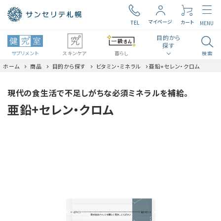
マイページ
カート
TEL
MENU
目的から
探す
サプリメント
スキンケア
暮らし
検索
ホーム
商品
目的から探す
ビタミン・ミネラル
亜鉛+セレン・クロム
search
ロコモ
毎日の元気
現代の食生活で不足しがちな必須ミネラルを補給。
亜鉛+セレン・クロム
食生活・生活習慣
腸内環境
ビタミン・ミネラル
見る聞く考える
近い・回数
美容・スキンケア