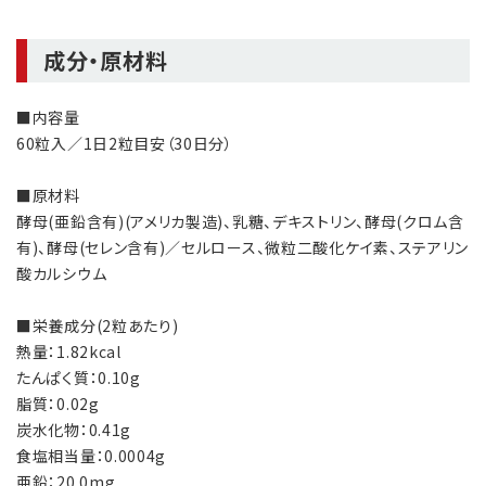
成分・原材料
■内容量
60粒入／1日2粒目安（30日分）
■原材料
酵母(亜鉛含有)(アメリカ製造)、乳糖、デキストリン、酵母(クロム含
有)、酵母(セレン含有)／セルロース、微粒二酸化ケイ素、ステアリン
酸カルシウム
■栄養成分(2粒あたり)
熱量：1.82kcal
たんぱく質：0.10g
脂質：0.02g
炭水化物：0.41g
食塩相当量：0.0004g
亜鉛：20.0mg