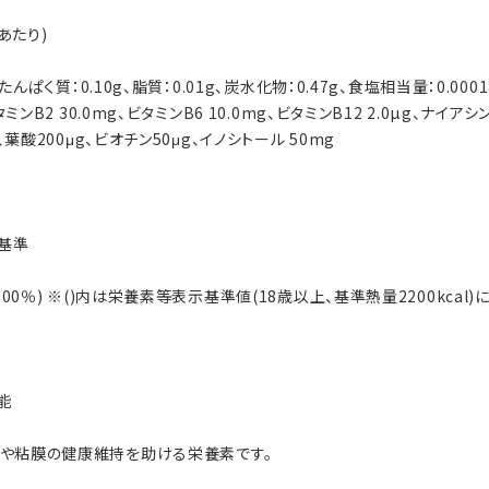
あたり)
l、たんぱく質：0.10g、脂質：0.01g、炭水化物：0.47g、食塩相当量：0.000
ビタミンB2 30.0mg、ビタミンB6 10.0mg、ビタミンB12 2.0µg、ナイアシ
 、葉酸200μg、ビオチン50μg、イノシトール 50mg
基準
(100％) ※()内は栄養素等表示基準値(18歳以上、基準熱量2200kcal
能
膚や粘膜の健康維持を助ける栄養素です。