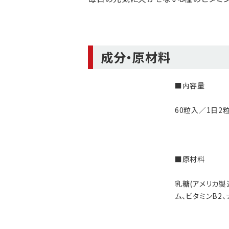
成分・原材料
■内容量
60粒入／1日2粒
■原材料
乳糖(アメリカ製
ム、ビタミンB2