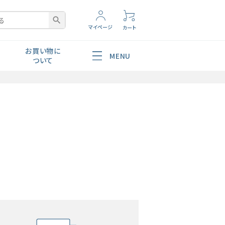
search
マイページ
カート
お買い物に
MENU
ついて
腸内環境
ショッピングガイド
よくあるご質問
お問い合わせ
非対面配送
美容・スキンケア
ポレートサイトへ