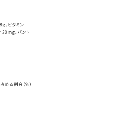
18g、ビタミン
ン 20mg、パント
)に占める割合（％）