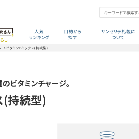
人気
目的から
サンセリテ札幌に
ランキング
探す
ついて
らし
ル
ビタミンBミックス(持続型)
毎日の元気
私の人生から探す
開発思想
食生活・生活習慣
年齢から探す
ポイント交換
種のビタミンチャージ。
見る聞く考える
近い・回数
コー
会社紹介・沿革
(持続型)