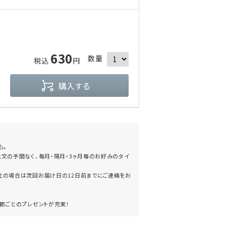
630
数量
税込
円
購入する
も。
文の手間なく、毎月・隔月・3ヶ月毎のお好みのタイ
止の場合は次回お届け日の12日前までにご連絡をお
節ごとのプレゼントが充実！