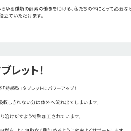
あらゆる種類の酵素の働きを助ける、私たちの体にとって必要な
役立ていただけます。
継続回数のお約束は
素敵なプレゼントが
ございません
たくさん！
変更や中止の場合は
お誕生日月や季節ごとの
次回お届け日の12日前までに
プレゼントが充実！
ご連絡をお願いいたします。
ブレット！
※一部キャンペーン価格を除く
る「持続型」タブレットにパワーアップ！
に吸収しきれない分は体外へ流れ出てしまいます。
くり溶けだすよう特殊加工されています。
B群を、より無駄なく馴染めるように効率よくサポートします。