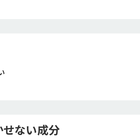
る
い
ずっとお得な
ご希望のタイミングで
割引価格
自動お届け！
かせない成分
最大30%OFFの商品も。
都度のご注文の手間なく
各商品ページを
毎月・隔月・3ヶ月毎のお好みの
ご覧ください。
イミングでお届けいたします