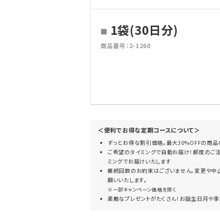
1袋(30日分)
商品番号：2-1260
＜便利でお得な定期コースについて＞
ずっとお得な割引価格。最大30%OFFの商品
ご希望のタイミングで自動お届け！都度のご注
ミングでお届けいたします
継続回数のお約束はございません。変更や中
願いいたします。
※一部キャンペーン価格を除く
素敵なプレゼントがたくさん！お誕生日月や季