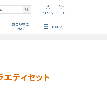
search
マイページ
カート
お買い物に
MENU
ついて
腸内環境
ショッピングガイド
よくあるご質問
お問い合わせ
非対面配送
美容・スキンケア
ポレートサイトへ
ラエティセット