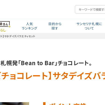
人気
目的から
サンセリテ札幌に
ランキング
探す
ついて
らし
ート】サタデイズバラエティセット
毎日の元気
私の人生から探す
開発思想
食生活・生活習慣
年齢から探す
ポイント交換
発「Bean to Bar」チョコレート。
見る聞く考える
近い・回数
コー
会社紹介・沿革
ズチョコレート】サタデイズバ